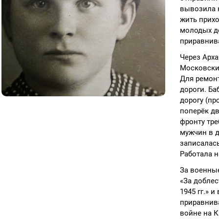
вывозила н
жить прихо
молодых д
приравнива
Через Арха
Московский
Для ремонт
дороги. Ба
дорогу (пр
поперёк дв
фронту тре
мужчин в д
записалась
Работала н
За военны
«За доблес
1945 гг.» 
приравнива
войне на К