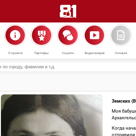
О проекте
Партнёры
Соцсети
Видеогалерея
Условия
Земских (
Моя бабушк
Архангельс
Когда нача
отправили 