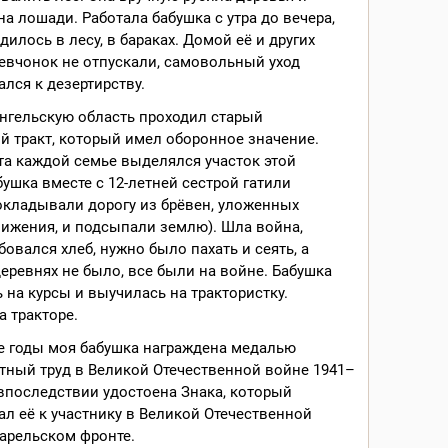
а лошади. Работала бабушка с утра до вечера,
дилось в лесу, в бараках. Домой её и других
евчонок не отпускали, самовольный уход
лся к дезертирству.
нгельскую область проходил старый
 тракт, который имел оборонное значение.
а каждой семье выделялся участок этой
бушка вместе с 12-летней сестрой гатили
окладывали дорогу из брёвен, уложенных
ижения, и подсыпали землю). Шла война,
бовался хлеб, нужно было пахать и сеять, а
еревнях не было, все были на войне. Бабушка
 на курсы и выучилась на трактористку.
а тракторе.
е годы моя бабушка награждена медалью
тный труд в Великой Отечественной войне 1941–
и впоследствии удостоена Знака, который
л её к участнику в Великой Отечественной
арельском фронте.