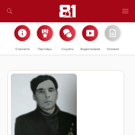
О проекте
Партнёры
Соцсети
Видеогалерея
Условия