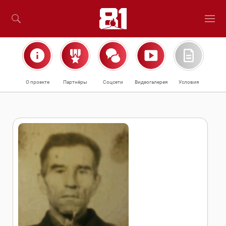
О проекте
Партнёры
Соцсети
Видеогалерея
Условия