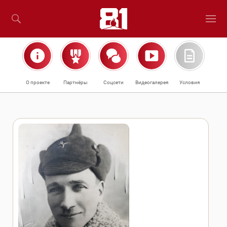
О проекте
Партнёры
Соцсети
Видеогалерея
Условия