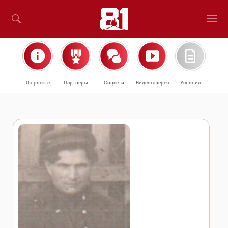
О проекте
Партнёры
Соцсети
Видеогалерея
Условия