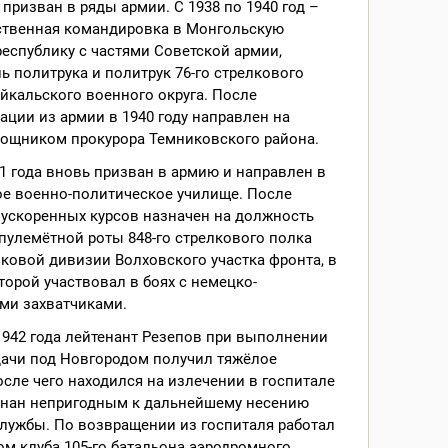
у призван в ряды армии. С 1938 по 1940 год –
ственная командировка в Монгольскую
еспублику с частями Советской армии,
ь политрука и политрук 76-го стрелкового
йкальского военного округа. После
ции из армии в 1940 году направлен на
мощником прокурора Темниковского района.
1 года вновь призван в армию и направлен в
ое военно-политическое училище. После
 ускоренных курсов назначен на должность
пулемётной роты 848-го стрелкового полка
лковой дивизии Волховского участка фронта, в
торой участвовал в боях с немецко-
ми захватчиками.
1942 года лейтенант Резепов при выполнении
дачи под Новгородом получил тяжёлое
осле чего находился на излечении в госпитале
знан непригодным к дальнейшему несению
лужбы. По возвращении из госпиталя работал
м клуба 105-го батальона аэродромного