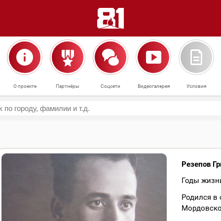
О проекте
Партнёры
Соцсети
Видеогалерея
Условия
Резепов Г
Годы жизни
Родился в
Мордовско