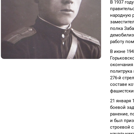
В 1937 год
правитель
народную р
заместител
полка Заба
демобилиза
работу по
В июне 194
Горьковск
окончания
политрука 
276-й стре
составе ко
фашистски
21 января 
боевой за
ранение, п
и был при
строевой с
начальнико