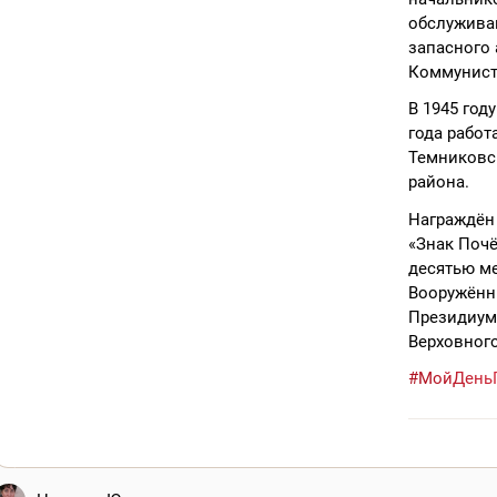
обслуживан
запасного 
Коммунист
В 1945 год
года рабо
Темниковск
района.
Награждён
«Знак Почё
десятью ме
Вооружённ
Президиум
Верховног
#МойДень