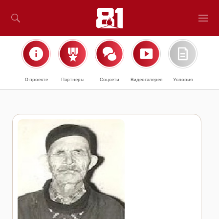
О проекте
Партнёры
Соцсети
Видеогалерея
Условия