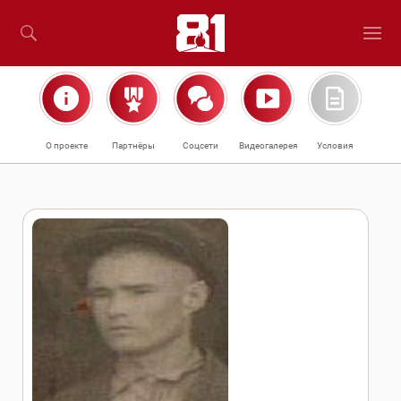
О проекте
Партнёры
Соцсети
Видеогалерея
Условия