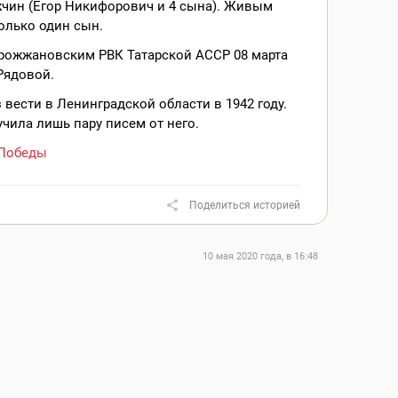
жчин (Егор Никифорович и 4 сына). Живым
олько один сын.
рожжановским РВК Татарской АССР 08 марта
 Рядовой.
 вести в Ленинградской области в 1942 году.
чила лишь пару писем от него.
Победы
Поделиться историей
10 мая 2020 года, в 16:48