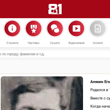
О проекте
Партнёры
Соцсети
Видеогалерея
Условия
Алякин Ег
Родился в 1
Вместе с с
Когда нача