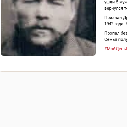
ушли 5 му
вернулся т
Призван Д
1942 года.
Пропал без
Семья полу
#МойДень