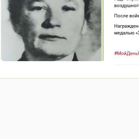
воздушног
После войн
Награждена
медалью «З
#МойДень