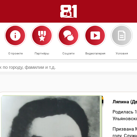
О проекте
Партнёры
Соцсети
Видеогалерея
Условия
Ляпина (Д
Родилась 1
Ульяновско
Призвана 
году. Служ