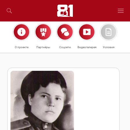
О проекте
Партнёры
Соцсети
Видеогалерея
Условия