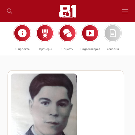
О проекте
Партнёры
Соцсети
Видеогалерея
Условия