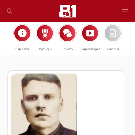
О проекте
Партнёры
Соцсети
Видеогалерея
Условия