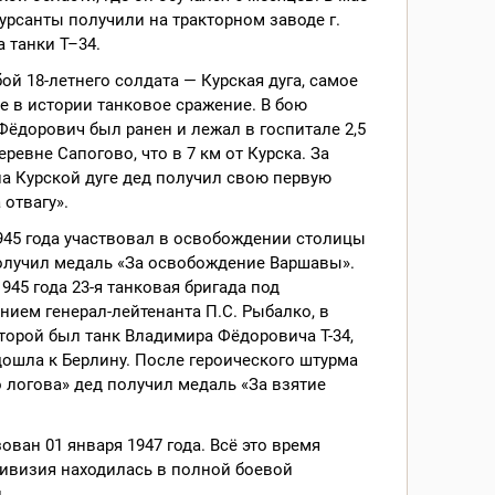
курсанты получили на тракторном заводе г.
 танки Т–34.
ой 18-летнего солдата — Курская дуга, самое
 в истории танковое сражение. В бою
ёдорович был ранен и лежал в госпитале 2,5
еревне Сапогово, что в 7 км от Курска. За
а Курской дуге дед получил свою первую
 отвагу».
945 года участвовал в освобождении столицы
олучил медаль «За освобождение Варшавы».
1945 года 23-я танковая бригада под
ием генерал-лейтенанта П.С. Рыбалко, в
торой был танк Владимира Фёдоровича Т-34,
ошла к Берлину. После героического штурма
 логова» дед получил медаль «За взятие
ван 01 января 1947 года. Всё это время
ивизия находилась в полной боевой
.