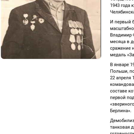
1943 года 
Челябинска
И первый б
масштабное
Владимир Ф
месяца в д
сражение н
медаль «За
В январе 1
Польши, п
22 апреля 
командован
составе ко
первой под
«звериного
Берлина».
Демобилизо
танковая д
готовности