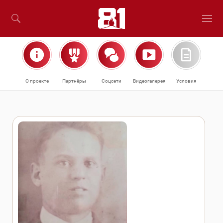
О проекте
Партнёры
Соцсети
Видеогалерея
Условия