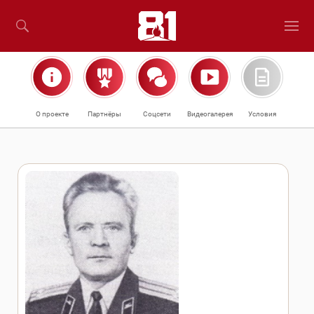
О проекте
Партнёры
Соцсети
Видеогалерея
Условия