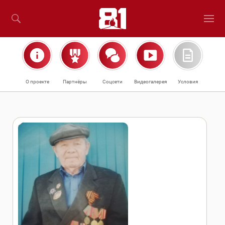
О проекте
Партнёры
Соцсети
Видеогалерея
Условия