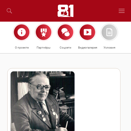
О проекте
Партнёры
Соцсети
Видеогалерея
Условия