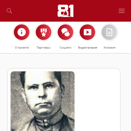
О проекте
Партнёры
Соцсети
Видеогалерея
Условия