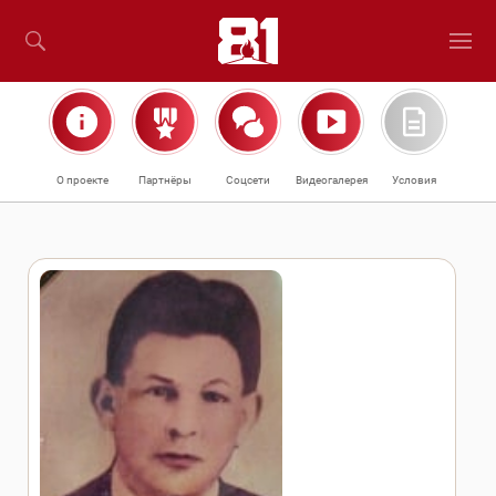
О проекте
Партнёры
Соцсети
Видеогалерея
Условия