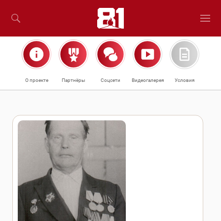
О проекте
Партнёры
Соцсети
Видеогалерея
Условия