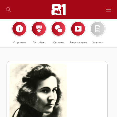
О проекте
Партнёры
Соцсети
Видеогалерея
Условия