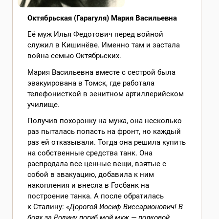
Октябрьская (Гарагуля) Мария Васильевна
Её муж Илья Федотович перед войной
служил в Кишинёве. Именно там и застала
война семью Октябрьских.
Мария Васильевна вместе с сестрой была
эвакуирована в Томск, где работала
телефонисткой в зенитном артиллерийском
училище.
Получив похоронку на мужа, она несколько
раз пыталась попасть на фронт, но каждый
раз ей отказывали. Тогда она решила купить
на собственные средства танк. Она
распродала все ценные вещи, взятые с
собой в эвакуацию, добавила к ним
накопления и внесла в Госбанк на
построение танка. А после обратилась
к Сталину:
«Дорогой Иосиф Виссарионович! В
боях за Родину погиб мой муж — полковой