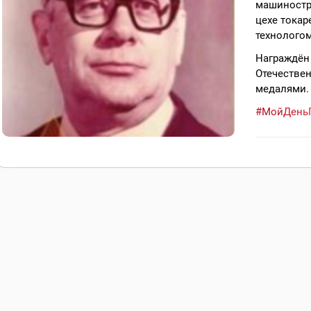
машиностр
цехе токар
технологом
Награждён
Отечествен
медалями.
#МойДень