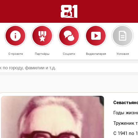
О проекте
Партнёры
Соцсети
Видеогалерея
Условия
Севастьян
Годы жизни
Труженик т
С 1941 по 