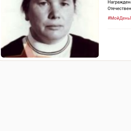
Награжден
Отечествен
#МойДень