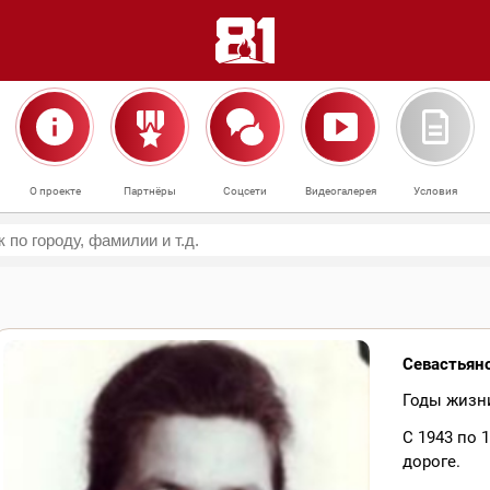
О проекте
Партнёры
Соцсети
Видеогалерея
Условия
Севастьян
Годы жизни
С 1943 по 
дороге.