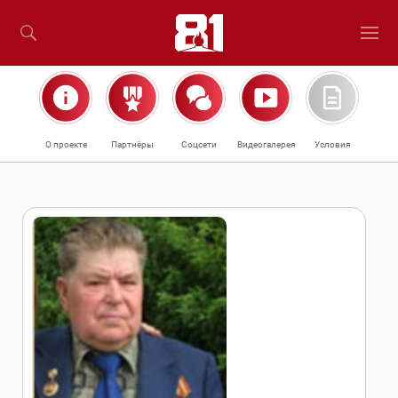
О проекте
Партнёры
Соцсети
Видеогалерея
Условия