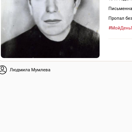
Письменная
Пропал без
#МойДень
Людмила Мумлева