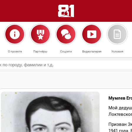
О проекте
Партнёры
Соцсети
Видеогалерея
Условия
Мумлев Ег
Мой дедушк
Локтевског
Призван З
1941 года.