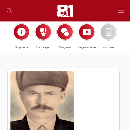
О проекте
Партнёры
Соцсети
Видеогалерея
Условия