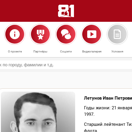
О проекте
Партнёры
Соцсети
Видеогалерея
Условия
Летунов Иван Петров
Годы жизни: 21 января
1997.
Старший лейтенант Ти
флота.