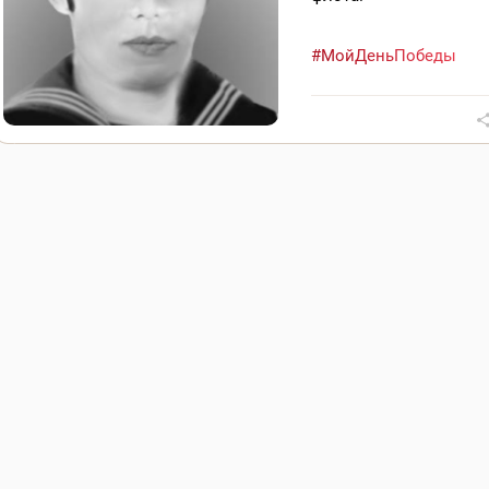
#МойДеньПобеды