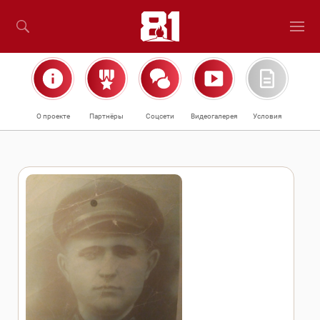
О проекте
Партнёры
Соцсети
Видеогалерея
Условия