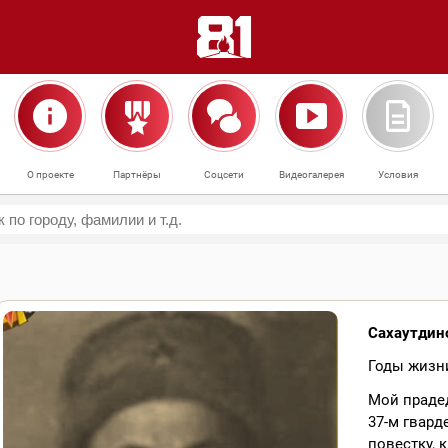
О проекте
Партнёры
Соцсети
Видеогалерея
Условия
Сахаутдин
Годы жизни
Мой прадед
37-м гвард
повестку, 