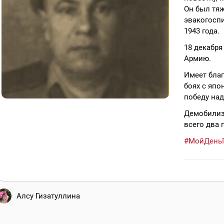
Он был тяж
эвакогоспи
1943 года.
18 декабря
Армию.
Имеет благ
боях с япо
победу над
Демобилизо
всего два г
#МойДень
Алсу Гизатуллина