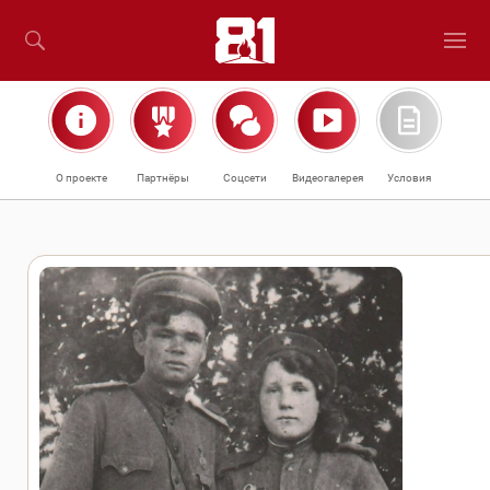
О проекте
Партнёры
Соцсети
Видеогалерея
Условия