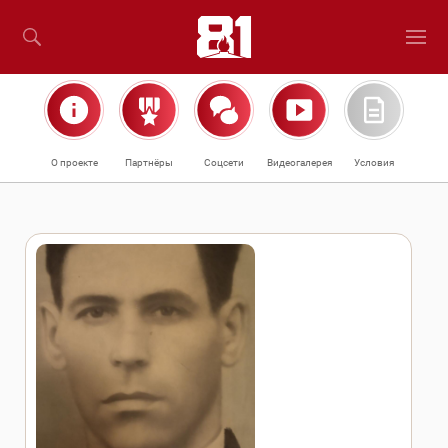
О проекте
Партнёры
Соцсети
Видеогалерея
Условия