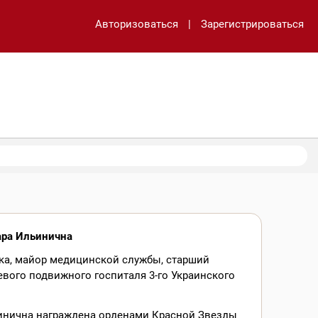
Авторизоваться
|
Зарегистрироваться
ара Ильинична
ка, майор медицинской службы, старший
евого подвижного госпиталя 3-го Украинского
инична награждена орденами Красной Звезды