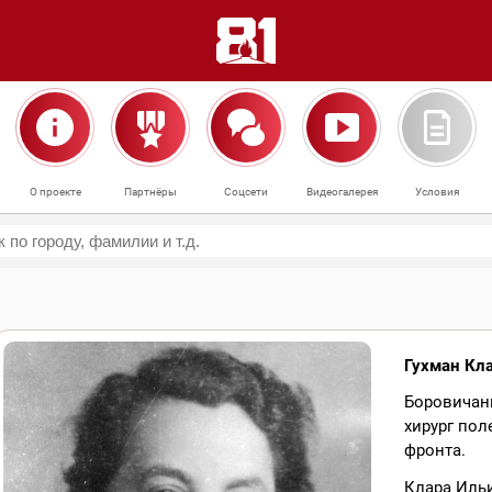
О проекте
Партнёры
Соцсети
Видеогалерея
Условия
Гухман Кл
Боровичан
хирург пол
фронта.
Клара Иль