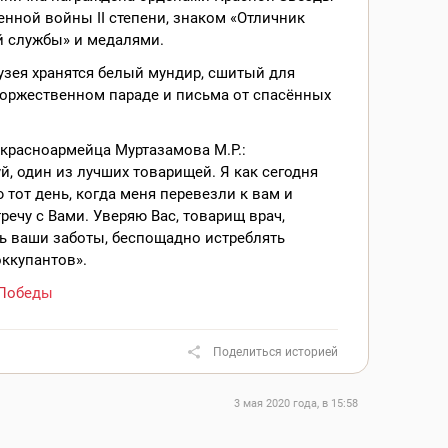
енной войны II степени, знаком «Отличник
й службы» и медалями.
узея хранятся белый мундир, сшитый для
торжественном параде и письма от спасённых
красноармейца Муртазамова М.Р.:
й, один из лучших товарищей. Я как сегодня
тот день, когда меня перевезли к вам и
речу с Вами. Уверяю Вас, товарищ врач,
ь ваши заботы, беспощадно истреблять
ккупантов».
Победы
Поделиться историей
3 мая 2020 года, в 15:58