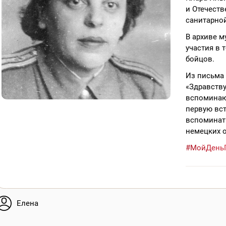
и Отечеств
санитарно
В архиве м
участия в 
бойцов.
Из письма 
«Здравству
вспоминаю 
первую вст
вспоминат
немецких о
#МойДень
Елена