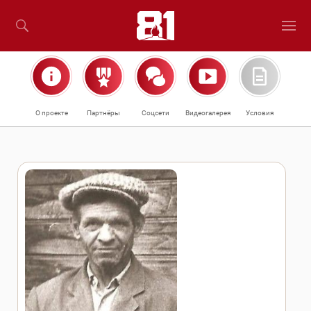
О проекте
Партнёры
Соцсети
Видеогалерея
Условия