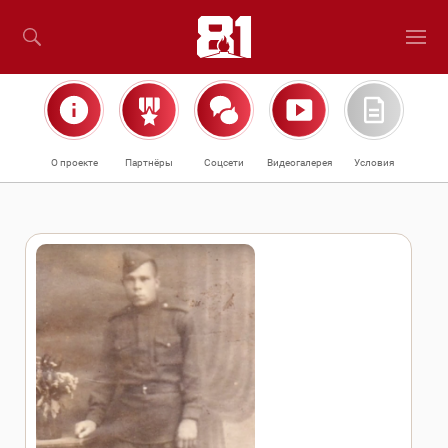
О проекте
Партнёры
Соцсети
Видеогалерея
Условия