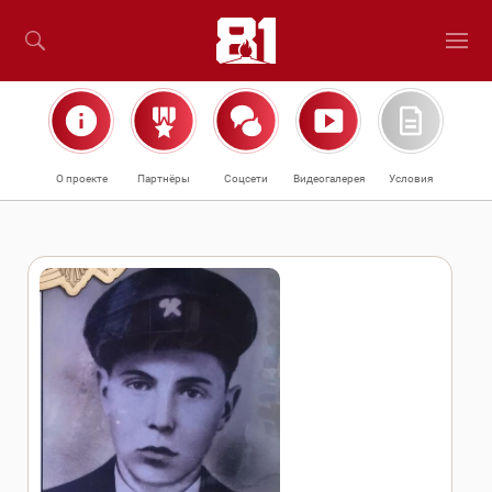
О проекте
Партнёры
Соцсети
Видеогалерея
Условия