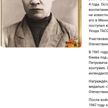
4 года. Ос
воспитание
не известн
его в Менз
поступил 
Уезда ТАСС
Участвовал
Отечествен
В 1941 год
Киева под
Петровича 
контужен. 
интендантс
Награждён
медалью «З
Отечествен
После войн
1947 году 