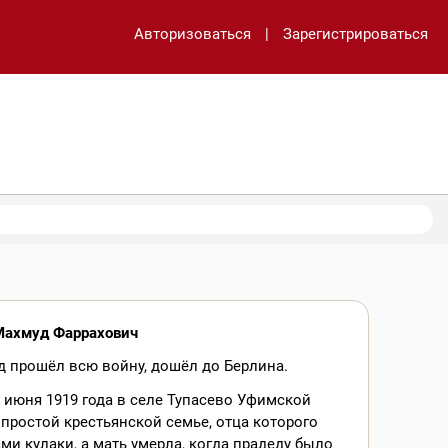
Авторизоваться
|
Зарегистрироваться
Махмуд Фаррахович
 прошёл всю войну, дошёл до Берлина.
 июня 1919 года в селе Тупасево Уфимской
 простой крестьянской семье, отца которого
ми кулаки, а мать умерла, когда прадеду было