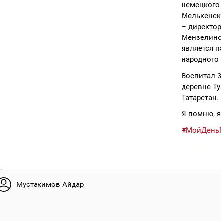
немецкого 
Мелькенско
– директо
Мензелинск
является п
народного
Воспитал 3
деревне Т
Татарстан.
Я помню, я
#МойДень
Мустакимов Айдар