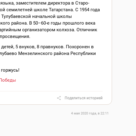
языка, заместителем директора в Старо-
й семилетней школе Татарстана. С 1954 года
р Тулубаевской начальной школы
ого района. В 50–60-е годы прошлого века
артийным организатором колхоза. Отличник
 просвещения.
 детей, 5 внуков, 8 правнуков. Похоронен в
улубаево Мензелинского района Республики
 горжусь!
Победы
Поделиться историей
4 мая 2020 года, в 22:11