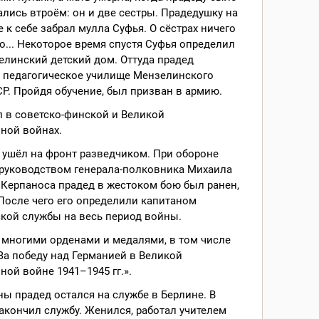
тались втроём: он и две сестры. Прадедушку на
 к себе забрал мулла Суфья. О сёстрах ничего
о... Некоторое время спустя Суфья определил
елинский детский дом. Оттуда прадед
в педагогическое училище Мензелинского
Р. Пройдя обучение, был призван в армию.
 в советско-финской и Великой
ной войнах.
у ушёл на фронт разведчиком. При обороне
 руководством генерала-полковника Михаила
Керпаноса прадед в жестоком бою был ранен,
После чего его определили капитаном
кой службы на весь период войны.
 многими орденами и медалями, в том числе
а победу над Германией в Великой
ной войне 1941–1945 гг.».
ы прадед остался на службе в Берлине. В
закончил службу. Женился, работал учителем