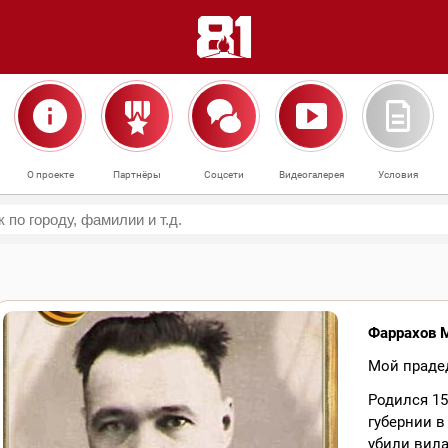
О проекте
Партнёры
Соцсети
Видеогалерея
Условия
Фаррахов 
Мой прадед
Родился 15
губернии в
убили вила