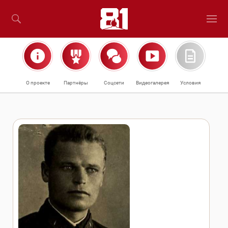
О проекте
Партнёры
Соцсети
Видеогалерея
Условия