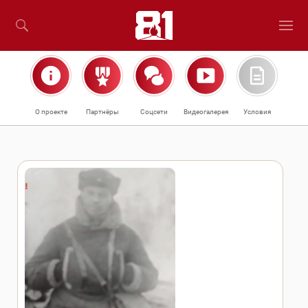
О проекте
Партнёры
Соцсети
Видеогалерея
Условия