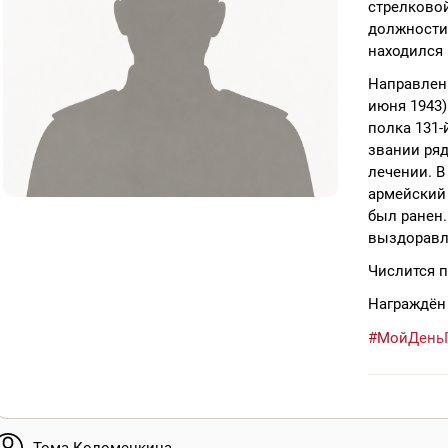
стрелково
должности 
находился 
Направлен 
июня 1943)
полка 131-
звании ряд
лечении. В
армейский 
был ранен.
выздоравл
Числится п
Награждён
#МойДень
Тома Коломенкина