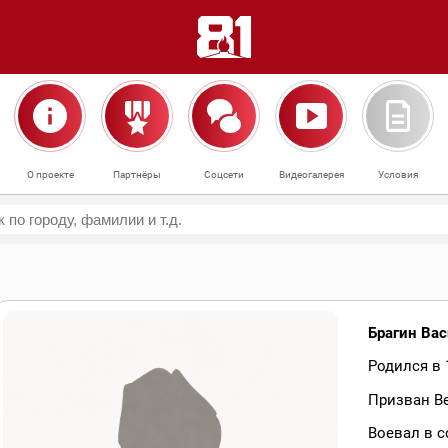
О проекте
Партнёры
Соцсети
Видеогалерея
Условия
Брагин Ва
Родился в 1
Призван Ве
Воевал в с