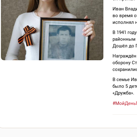
Иван Влади
во время о
исполнял н
В 1941 го
районным 
Дошёл до 
Награждён
оборону Ст
сохранилис
В семье И
было 5 дет
«Дружба».
#МойДень