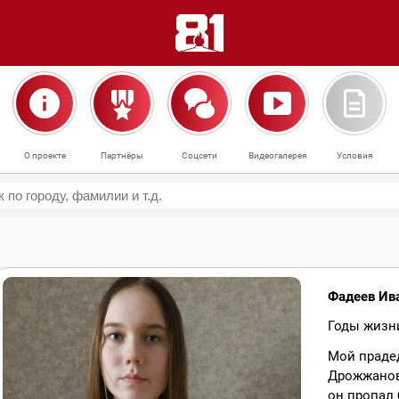
О проекте
Партнёры
Соцсети
Видеогалерея
Условия
Фадеев Ив
Годы жизни
Мой праде
Дрожжановс
он пропал 