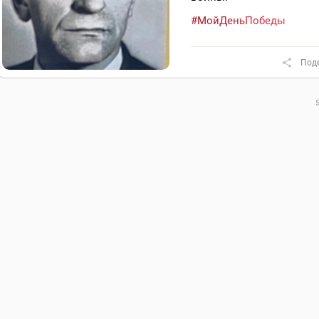
#МойДеньПобеды
Под