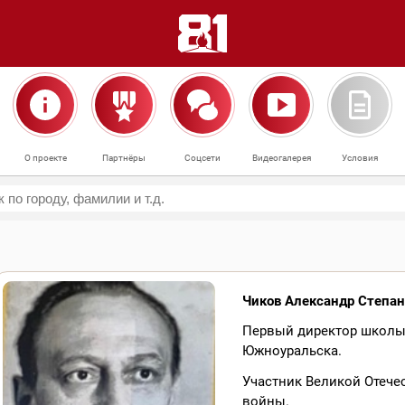
О проекте
Партнёры
Соцсети
Видеогалерея
Условия
Чиков Александр Степа
Первый директор школы 
Южноуральска.
Участник Великой Отече
войны.