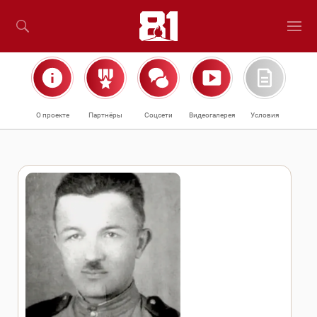
О проекте
Партнёры
Соцсети
Видеогалерея
Условия