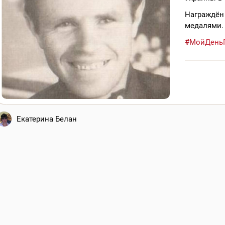
Награждён 
медалями.
#МойДень
Екатерина Белан