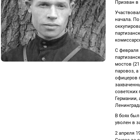
Призван в 
Участвовал
начала. П
оккупиров
партизанс
комиссарс
С февраля 
партизанск
мостов (21
паровоз, а
офицеров 
захваченны
советских 
Германии, 
Ленинград
В боях был
уволен в з
2 апреля 1
Союза за о