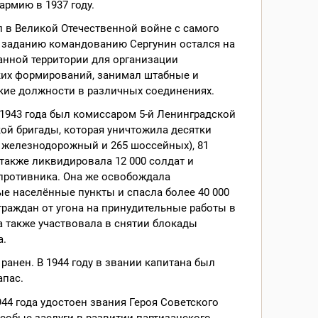
армию в 1937 году.
 в Великой Отечественной войне с самого
о заданию командованию Сергунин остался на
анной территории для организации
ких формирований, занимал штабные и
кие должности в различных соединениях.
1943 года был комиссаром 5-й Ленинградской
ой бригады, которая уничтожила десятки
 железнодорожный и 265 шоссейных), 81
 также ликвидировала 12 000 солдат и
противника. Она же освобождала
е населённые пункты и спасла более 40 000
граждан от угона на принудительные работы в
а также участвовала в снятии блокады
а.
 ранен. В 1944 году в звании капитана был
апас.
944 года удостоен звания Героя Советского
собые заслуги в развитии партизанского