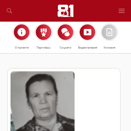
О проекте
Партнёры
Соцсети
Видеогалерея
Условия