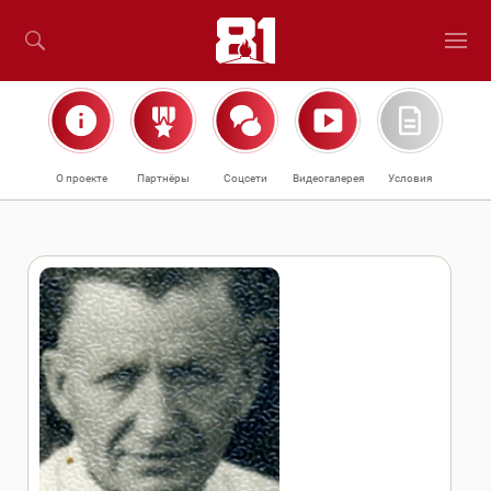
О проекте
Партнёры
Соцсети
Видеогалерея
Условия