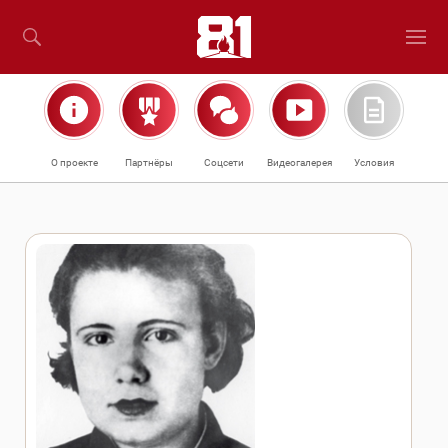
О проекте
Партнёры
Соцсети
Видеогалерея
Условия