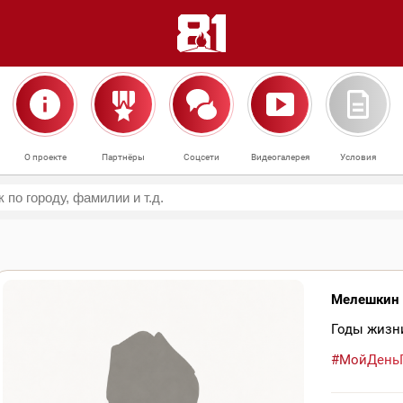
О проекте
Партнёры
Соцсети
Видеогалерея
Условия
Мелешкин 
Годы жизни
#МойДень