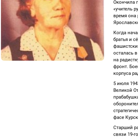
Окончила п
«учитель р
время она 
Ярославск
Когда нача
братья и с
фашистских
осталась в
на радистк
фронт. Бое
корпуса ра
5 июля 194
Великой От
прабабушка
оборонител
стратегиче
фасе Курско
Старший ра
связи 19-г