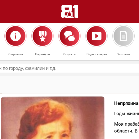
О проекте
Партнёры
Соцсети
Видеогалерея
Условия
Непряхина
Годы жизни
Моя праба
области. В