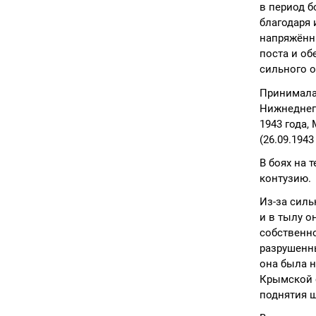
в период б
благодаря 
напряжённы
поста и об
сильного 
Принимала
Нижнеднеп
1943 года,
(26.09.1943
В боях на 
контузию.
Из-за силь
и в тылу о
собственн
разрушенны
она была 
Крымской 
поднятия ш