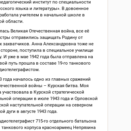
едагогический институт по специальности
усского языка и литературы». В довоенное
работала учителем в начальной школе в
ой области.
лась Великая Отечественная война, все её
ёстры отправились защищать Родину от
 захватчиков. Анна Александровна тоже не
 стороне, поступила в специальное училище
у. И уже в мае 1942 года была отправлена на
вой путь прошла в составе 19-го танкового
диотелеграфистом.
3 года началось одно из главных сражений
ечественной войны – Курская битва. Моя
 участвовала в Курской стратегической
ьной операции в июле 1943 года и Орловской
ской наступательной операции на северном
й дуги в августе 1943 года.
диотелеграфист 715-го отдельного батальона
о танкового корпуса красноармеец Непряхина