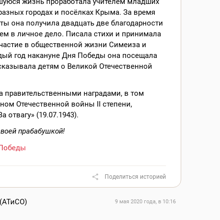
шуюся жизнь проработала учителем младших
разных городах и посёлках Крыма. За время
ты она получила двадцать две благодарности
ем в личное дело. Писала стихи и принимала
участие в общественной жизни Симеиза и
дый год накануне Дня Победы она посещала
сказывала детям о Великой Отечественной
а правительственными наградами, в том
ном Отечественной войны II степени,
 отвагу» (19.07.1943).
своей прабабушкой!
Победы
Поделиться историей
 (АТиСО)
9 мая 2020 года, в 10:16