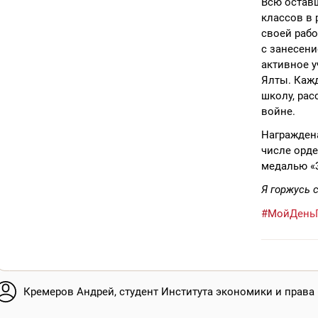
Всю остав
классов в 
своей рабо
с занесени
активное 
Ялты. Каж
школу, рас
войне.
Награжден
числе орде
медалью «За
Я горжусь 
#МойДень
Кремеров Андрей, студент Института экономики и права