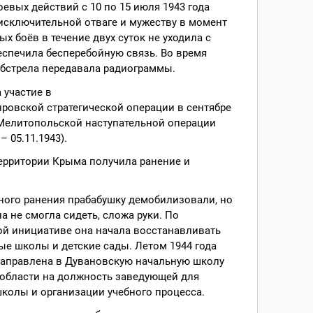
оевых действий с 10 по 15 июля 1943 года
исключительной отваге и мужеству в момент
х боёв в течение двух суток не уходила с
еспечила бесперебойную связь. Во время
обстрела передавала радиограммы.
 участие в
ровской стратегической операции в сентябре
 Мелитопольской наступательной операции
 – 05.11.1943).
территории Крыма получила ранение и
ного ранения прабабушку демобилизовали, но
на не смогла сидеть, сложа руки. По
ой инициативе она начала восстанавливать
е школы и детские сады. Летом 1944 года
направлена в Дувановскую начальную школу
области на должность заведующей для
колы и организации учебного процесса.